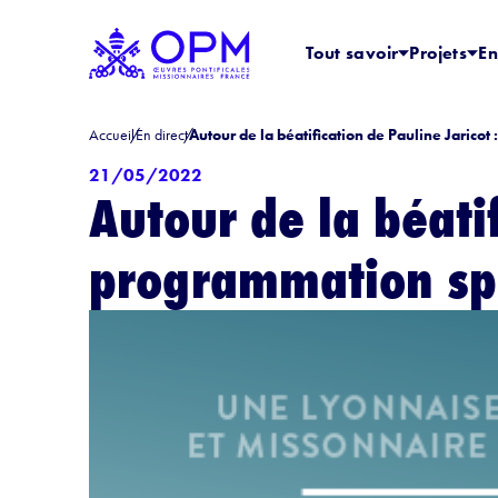
Tout savoir
Projets
En
Accueil
En direct
Autour de la béatification de Pauline Jarico
21/05/2022
Autour de la béatif
programmation spé