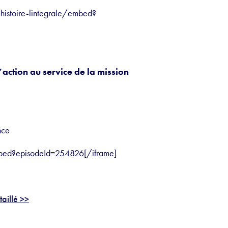
-lhistoire-lintegrale/embed?
action au service de la mission
nce
/embed?episodeId=254826[/iframe]
aillé >>