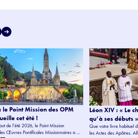
: le Point Mission des OPM
Léon XIV : « Le c
eille cet été !
qu’à ses débuts »
but de l’été 2026, le Point Mission
Que votre livre habituel d
des Œuvres Pontificales Missionnaires a ...
les Actes des Apôtres. Alle