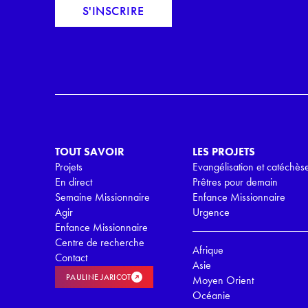
c
S'INSCRIRE
a
o
i
r
l
d
*
R
G
P
D
*
TOUT SAVOIR
LES PROJETS
Projets
Evangélisation et catéchès
En direct
Prêtres pour demain
Semaine Missionnaire
Enfance Missionnaire
Agir
Urgence
Enfance Missionnaire
Centre de recherche
Afrique
Contact
Asie
PAULINE JARICOT
Moyen Orient
Océanie