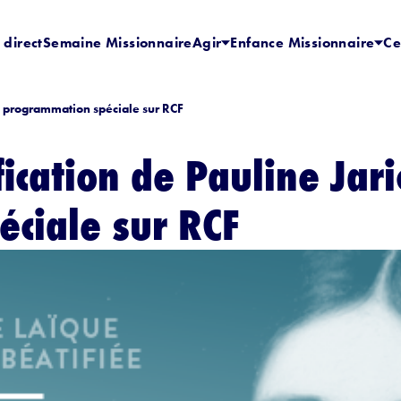
 direct
Semaine Missionnaire
Agir
Enfance Missionnaire
Ce
t : programmation spéciale sur RCF
ication de Pauline Jaric
ciale sur RCF