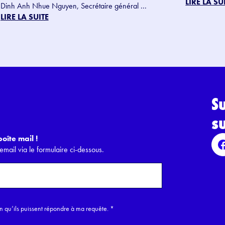
LIRE LA SU
Dinh Anh Nhue Nguyen, Secrétaire général ...
LIRE LA SUITE
S
s
oîte mail !
email via le formulaire ci-dessous.
in qu’ils puissent répondre à ma requête.
*