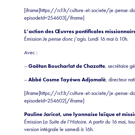
[iframe]https://rcf.fr/culture-et-societe/je-pense-
episodeId=254603[/iframe]
L’action des Œuvres pontificales missionnai
Émission
Je pense donc j’agis
. Lundi 16 mai à 10h.
Avec :
–
Gaëtan Boucharlat de Chazotte
, secrétaire g
–
Abbé Cosme Tayéwo Adjomalè
, directeur na
[iframe]https://rcf.fr/culture-et-societe/je-pense-
episodeId=254602[/iframe]
Pauline Jaricot, une lyonnaise laïque et missi
Émission
La Suite de l’Histoire
. A partir du 16 mai, to
version intégrale le samedi à 16h.