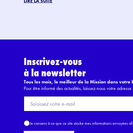
LIRE LA SUITE
Inscrivez-vous
à la newsletter
Tous les mois, le meilleur de la Mission dans votre b
Pour être informé des actualités, laissez-nous votre adresse 
F
r
o
m
A
Je consens à ce que ce site stocke mes informations envoyées af
E
c
m