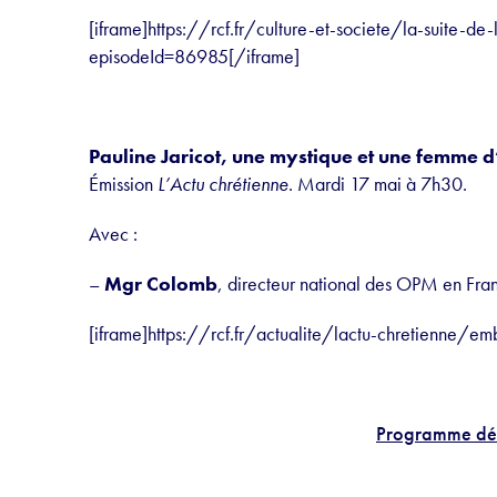
[iframe]https://rcf.fr/culture-et-societe/la-suite-de
episodeId=86985[/iframe]
Pauline Jaricot, une mystique et une femme d’
Émission
L’Actu chrétienne
. Mardi 17 mai à 7h30.
Avec :
–
Mgr Colomb
, directeur national des OPM en Fra
[iframe]https://rcf.fr/actualite/lactu-chretienne
Programme dét