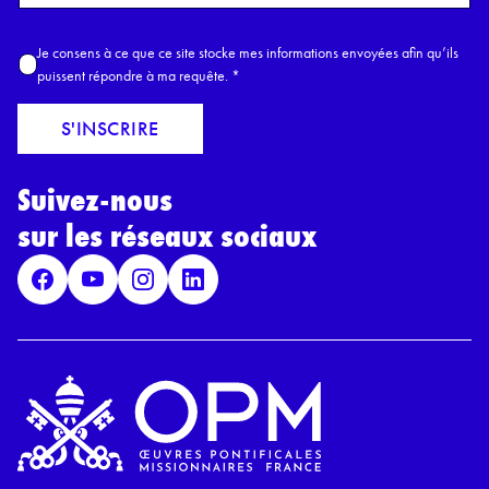
o
m
A
Je consens à ce que ce site stocke mes informations envoyées afin qu’ils
E
c
puissent répondre à ma requête.
*
m
c
a
o
S'INSCRIRE
i
r
l
d
*
Suivez-nous
R
G
sur les réseaux sociaux
P
D
*