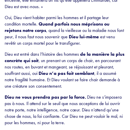
enceinte, elle enfantera un fils qu’elle appellera Emmanuel, car
Dieu est avec-nous. »
Oui, Dieu vient habiter parmi les hommes et il partage leur
condition mortelle.
Quand
parfois nous méprisons ou
rejetons notre corps
, quand la vieillesse ou la maladie nous font
peur, il nous faut nous souvenir que
Dieu lui-même
est venu
revêtir un corps mortel pour le transfigurer.
Dieu est entré dans l’histoire des hommes
de la manière la plus
concrète qui soit
, un prenant un corps de chair, en parcourant
nos routes, en buvant et mangeant, se réjouissant et pleurant,
souffrant aussi, oui
Dieu n’a pas fait semblant
, il a assumé
notre fragilité humaine. Et Dieu voulant se faire chair demande à
une créature son consentement.
Dieu ne vous prendra pas par la force.
Dieu ne s’imposera
pas à nous. Il attend sur le seuil que nous acceptions de lui ouvrir
notre porte, notre intelligence, notre cœur. Dieu n’attend qu’une
chose de nous, la foi confiante. Car Dieu ne peut vouloir le mal, ni
pour les hommes, ni pour la terre.