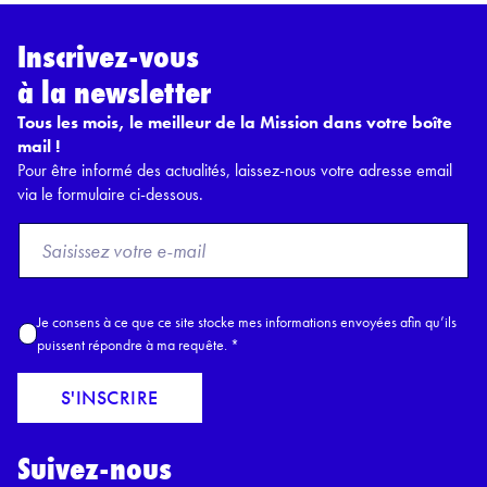
Inscrivez-vous
à la newsletter
Tous les mois, le meilleur de la Mission dans votre boîte
mail !
Pour être informé des actualités, laissez-nous votre adresse email
via le formulaire ci-dessous.
F
r
o
m
A
Je consens à ce que ce site stocke mes informations envoyées afin qu’ils
E
c
puissent répondre à ma requête.
*
m
c
a
o
S'INSCRIRE
i
r
l
d
*
Suivez-nous
R