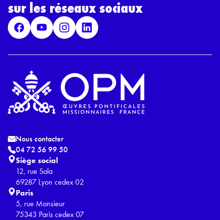
G
sur les réseaux sociaux
P
D
*
Nous contacter
04 72 56 99 50
Siège social
12, rue Sala
69287 Lyon cedex 02
Paris
5, rue Monsieur
75343 Paris cedex 07