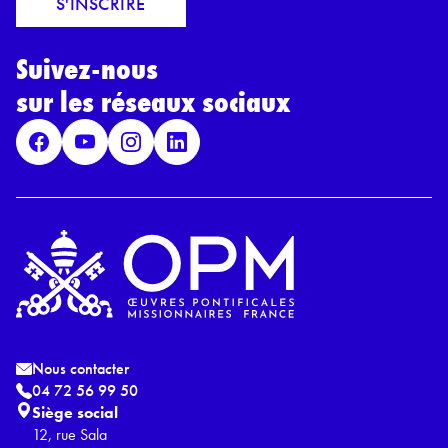
S'INSCRIRE
i
r
l
d
*
Suivez-nous
R
G
sur les réseaux sociaux
P
D
*
Nous contacter
04 72 56 99 50
Siège social
12, rue Sala