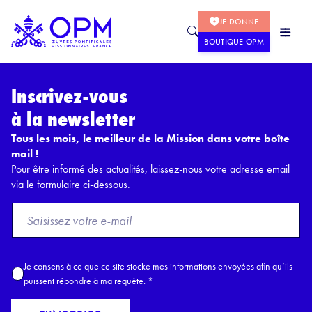
JE DONNE
BOUTIQUE OPM
Inscrivez-vous
à la newsletter
Tous les mois, le meilleur de la Mission dans votre boîte
mail !
Pour être informé des actualités, laissez-nous votre adresse email
via le formulaire ci-dessous.
F
r
o
m
A
Je consens à ce que ce site stocke mes informations envoyées afin qu’ils
E
c
puissent répondre à ma requête.
*
m
c
a
o