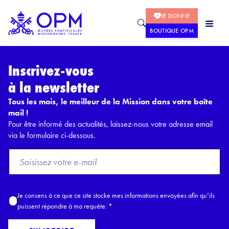
JE DONNE
BOUTIQUE OPM
Inscrivez-vous
à la newsletter
Tous les mois, le meilleur de la Mission dans votre boîte
mail !
Pour être informé des actualités, laissez-nous votre adresse email
via le formulaire ci-dessous.
F
r
o
m
A
Je consens à ce que ce site stocke mes informations envoyées afin qu’ils
E
c
puissent répondre à ma requête.
*
m
c
a
o