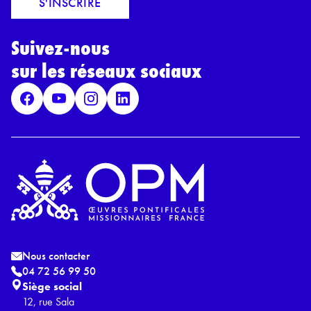
S'INSCRIRE
i
r
l
d
*
Suivez-nous
R
G
sur les réseaux sociaux
P
D
*
Nous contacter
04 72 56 99 50
Siège social
12, rue Sala