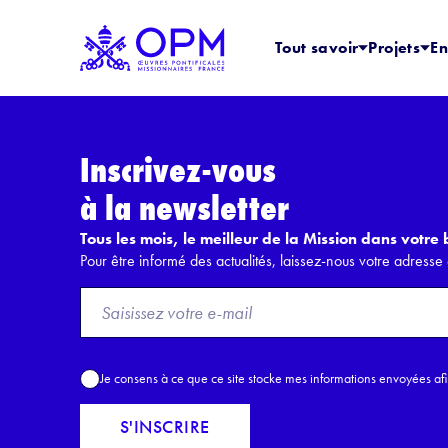
Tout savoir
Projets
En
Inscrivez-vous
à la newsletter
Tous les mois, le meilleur de la Mission dans votre b
Pour être informé des actualités, laissez-nous votre adresse 
F
r
o
m
A
Je consens à ce que ce site stocke mes informations envoyées af
E
c
m
c
S'INSCRIRE
a
o