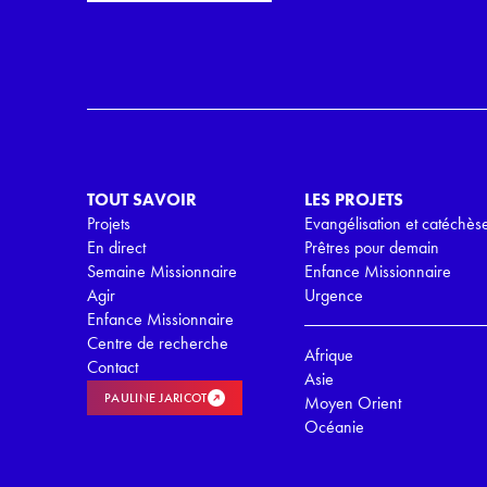
i
r
l
d
*
R
G
P
D
*
TOUT SAVOIR
LES PROJETS
Projets
Evangélisation et catéchès
En direct
Prêtres pour demain
Semaine Missionnaire
Enfance Missionnaire
Agir
Urgence
Enfance Missionnaire
Centre de recherche
Afrique
Contact
Asie
PAULINE JARICOT
Moyen Orient
Océanie