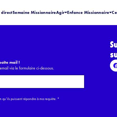
 direct
Semaine Missionnaire
Agir
Enfance Missionnaire
Ce
S
s
oîte mail !
email via le formulaire ci-dessous.
in qu’ils puissent répondre à ma requête.
*