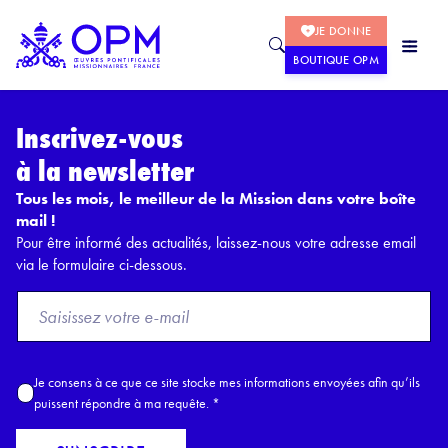
JE DONNE
BOUTIQUE OPM
Inscrivez-vous
à la newsletter
Tous les mois, le meilleur de la Mission dans votre boîte
mail !
Pour être informé des actualités, laissez-nous votre adresse email
via le formulaire ci-dessous.
F
r
o
m
A
Je consens à ce que ce site stocke mes informations envoyées afin qu’ils
E
c
puissent répondre à ma requête.
*
m
c
a
o