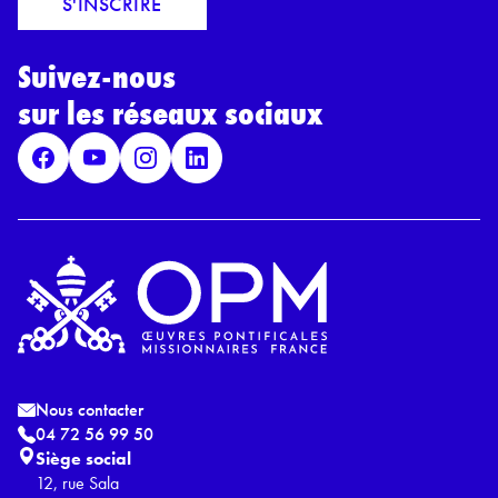
S'INSCRIRE
i
r
l
d
*
Suivez-nous
R
G
sur les réseaux sociaux
P
D
*
Nous contacter
04 72 56 99 50
Siège social
12, rue Sala