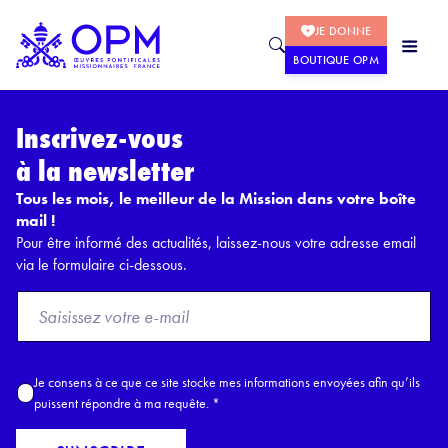
JE DONNE
BOUTIQUE OPM
Inscrivez-vous
à la newsletter
Tous les mois, le meilleur de la Mission dans votre boîte
mail !
Pour être informé des actualités, laissez-nous votre adresse email
via le formulaire ci-dessous.
F
r
o
m
A
Je consens à ce que ce site stocke mes informations envoyées afin qu’ils
E
c
puissent répondre à ma requête.
*
m
c
a
o