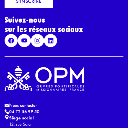
S'INSCRIRE
i
r
l
d
*
Suivez-nous
R
G
sur les réseaux sociaux
P
D
*
Nous contacter
04 72 56 99 50
Siège social
12, rue Sala