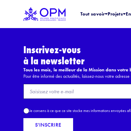
Tout savoir
Projets
En
Inscrivez-vous
à la newsletter
Tous les mois, le meilleur de la Mission dans votre b
Pour être informé des actualités, laissez-nous votre adresse 
F
r
o
m
A
Je consens à ce que ce site stocke mes informations envoyées af
E
c
m
c
S'INSCRIRE
a
o