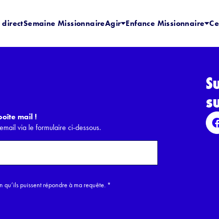
 direct
Semaine Missionnaire
Agir
Enfance Missionnaire
Ce
S
s
oîte mail !
email via le formulaire ci-dessous.
in qu’ils puissent répondre à ma requête.
*