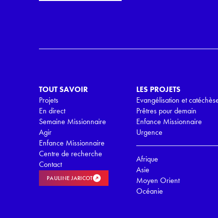
i
r
l
d
*
R
G
P
D
*
TOUT SAVOIR
LES PROJETS
Projets
Evangélisation et catéchès
En direct
Prêtres pour demain
Semaine Missionnaire
Enfance Missionnaire
Agir
Urgence
Enfance Missionnaire
Centre de recherche
Afrique
Contact
Asie
PAULINE JARICOT
Moyen Orient
Océanie