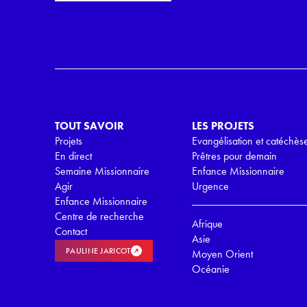
i
r
l
d
*
R
G
P
D
*
TOUT SAVOIR
LES PROJETS
Projets
Evangélisation et catéchès
En direct
Prêtres pour demain
Semaine Missionnaire
Enfance Missionnaire
Agir
Urgence
Enfance Missionnaire
Centre de recherche
Afrique
Contact
Asie
PAULINE JARICOT
Moyen Orient
Océanie