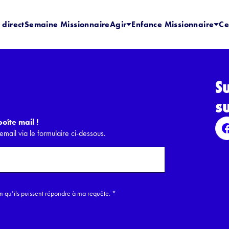
 direct
Semaine Missionnaire
Agir
Enfance Missionnaire
Ce
S
s
oîte mail !
email via le formulaire ci-dessous.
in qu’ils puissent répondre à ma requête.
*