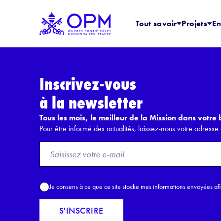
Tout savoir
Projets
En
Inscrivez-vous
à la newsletter
Tous les mois, le meilleur de la Mission dans votre b
Pour être informé des actualités, laissez-nous votre adresse 
F
r
o
m
A
Je consens à ce que ce site stocke mes informations envoyées af
E
c
m
c
S'INSCRIRE
a
o