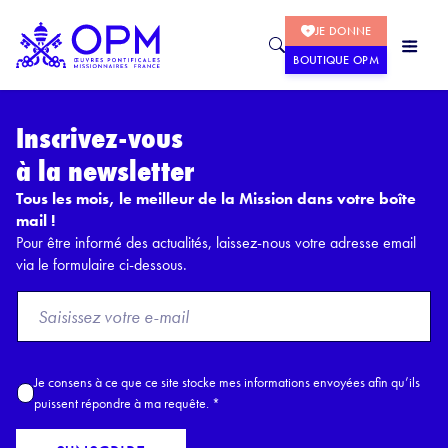
JE DONNE
BOUTIQUE OPM
Inscrivez-vous
à la newsletter
Tous les mois, le meilleur de la Mission dans votre boîte
mail !
Pour être informé des actualités, laissez-nous votre adresse email
via le formulaire ci-dessous.
F
r
o
m
A
Je consens à ce que ce site stocke mes informations envoyées afin qu’ils
E
c
puissent répondre à ma requête.
*
m
c
a
o