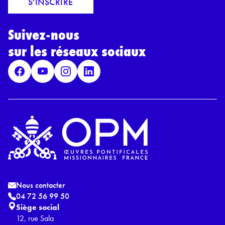
S'INSCRIRE
i
r
l
d
*
Suivez-nous
R
G
sur les réseaux sociaux
P
D
*
Nous contacter
04 72 56 99 50
Siège social
12, rue Sala