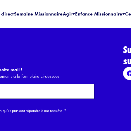
 direct
Semaine Missionnaire
Agir
Enfance Missionnaire
Ce
S
s
oîte mail !
email via le formulaire ci-dessous.
in qu’ils puissent répondre à ma requête.
*