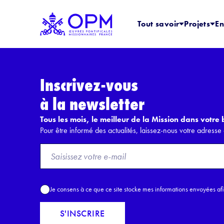
Tout savoir
Projets
En
Inscrivez-vous
à la newsletter
Tous les mois, le meilleur de la Mission dans votre b
Pour être informé des actualités, laissez-nous votre adresse 
F
r
o
m
A
Je consens à ce que ce site stocke mes informations envoyées af
E
c
m
c
S'INSCRIRE
a
o