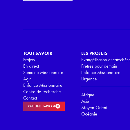
i
r
l
d
*
R
G
P
D
*
TOUT SAVOIR
LES PROJETS
Projets
Evangélisation et catéchès
En direct
Prêtres pour demain
Semaine Missionnaire
Enfance Missionnaire
Agir
Urgence
Enfance Missionnaire
Centre de recherche
Afrique
Contact
Asie
PAULINE JARICOT
Moyen Orient
Océanie