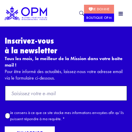
JE DONNE
BOUTIQUE OPM
Inscrivez-vous
à la newsletter
Tous les mois, le meilleur de la Mission dans votre boîte
mail !
Pour être informé des actualités, laissez-nous votre adresse email
via le formulaire ci-dessous.
F
r
o
m
A
Je consens à ce que ce site stocke mes informations envoyées afin qu’ils
E
c
puissent répondre à ma requête.
*
m
c
a
o