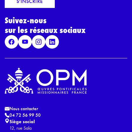
S'INSCRIRE
i
r
l
d
*
Suivez-nous
R
G
sur les réseaux sociaux
P
D
*
Nous contacter
04 72 56 99 50
Siège social
12, rue Sala