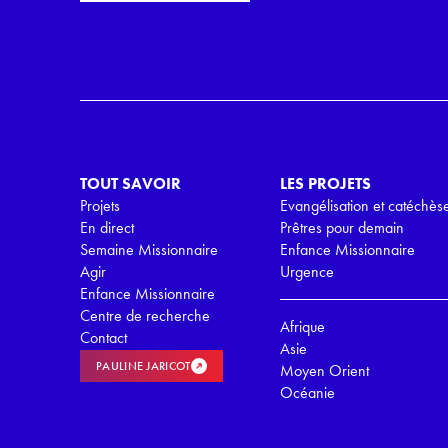
i
r
l
d
*
R
G
P
D
*
TOUT SAVOIR
LES PROJETS
Projets
Evangélisation et catéchès
En direct
Prêtres pour demain
Semaine Missionnaire
Enfance Missionnaire
Agir
Urgence
Enfance Missionnaire
Centre de recherche
Afrique
Contact
Asie
PAULINE JARICOT
Moyen Orient
Océanie