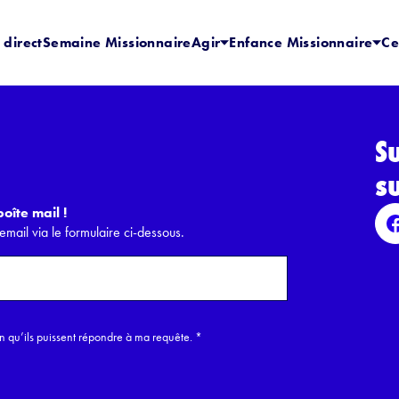
 direct
Semaine Missionnaire
Agir
Enfance Missionnaire
Ce
S
s
oîte mail !
email via le formulaire ci-dessous.
in qu’ils puissent répondre à ma requête.
*