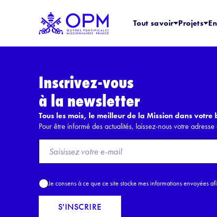
Tout savoir
Projets
En
Inscrivez-vous
à la newsletter
Tous les mois, le meilleur de la Mission dans votre b
Pour être informé des actualités, laissez-nous votre adresse 
F
r
o
m
A
Je consens à ce que ce site stocke mes informations envoyées af
E
c
m
c
S'INSCRIRE
a
o